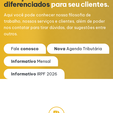
s.
diferenciados
para seu clientes.
d
Aqui você pode conhecer nossa filosofia de
A
trabalho, nossos serviços e clientes, além de poder
t
e
nos contatar para tirar dúvidas, dar sugestões entre
n
outros.
o
Fale
conosco
Nova
Agenda Tributária
Informativo
Mensal
Informativo
IRPF 2026